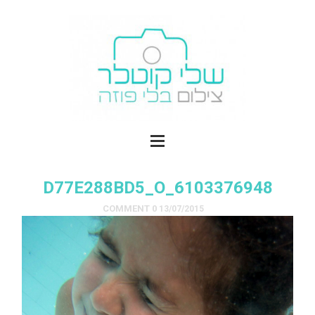
6103376948_D77E288BD5_O
0 COMMENT
13/07/2015